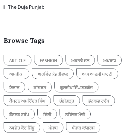
The Duja Punjab
Browse Tags
ARTICLE
FASHION
ਅਕਾਲੀ ਦਲ
ਅਪਰਾਧ
ਅਮਰੀਕਾ
ਅਰਵਿੰਦ ਕੇਜਰੀਵਾਲ
ਆਮ ਆਦਮੀ ਪਾਰਟੀ
ਇਰਾਨ
ਕਾਂਗਰਸ
ਕੁਲਦੀਪ ਸਿੰਘ ਗੜਗੱਜ
ਕੈਪਟਨ ਅਮਰਿੰਦਰ ਸਿੰਘ
ਚੰਡੀਗੜ੍ਹ
ਡੋਨਾਲਡ ਟਰੰਪ
ਡੌਨਲਡ ਟਰੰਪ
ਦਿੱਲੀ
ਨਰਿੰਦਰ ਮੋਦੀ
ਨਵਜੋਤ ਕੌਰ ਸਿੱਧੂ
ਪੰਜਾਬ
ਪੰਜਾਬ ਕਾਂਗਰਸ