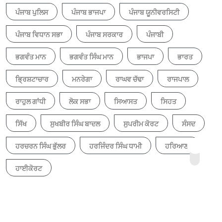
ਪੰਜਾਬ ਪੁਲਿਸ
ਪੰਜਾਬ ਭਾਜਪਾ
ਪੰਜਾਬ ਯੂਨੀਵਰਸਿਟੀ
ਪੰਜਾਬ ਵਿਧਾਨ ਸਭਾ
ਪੰਜਾਬ ਸਰਕਾਰ
ਪੰਜਾਬੀ
ਭਗਵੰਤ ਮਾਨ
ਭਗਵੰਤ ਸਿੰਘ ਮਾਨ
ਭਾਜਪਾ
ਭਾਰਤ
ਭ੍ਰਿਸ਼ਟਾਚਾਰ
ਮਨਰੇਗਾ
ਰਾਘਵ ਚੱਢਾ
ਰਾਜਪਾਲ
ਰਾਹੁਲ ਗਾਂਧੀ
ਲੋਕ ਸਭਾ
ਸਿਆਸਤ
ਸਿਹਤ
ਸਿੱਖ
ਸੁਖਬੀਰ ਸਿੰਘ ਬਾਦਲ
ਸੁਪਰੀਮ ਕੋਰਟ
ਸੰਸਦ
ਹਰਚਰਨ ਸਿੰਘ ਭੁੱਲਰ
ਹਰਜਿੰਦਰ ਸਿੰਘ ਧਾਮੀ
ਹਰਿਆਣਾ
ਹਾਈਕੋਰਟ