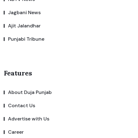
Jagbani News
Ajit Jalandhar
Punjabi Tribune
Features
About Duja Punjab
Contact Us
Advertise with Us
Career