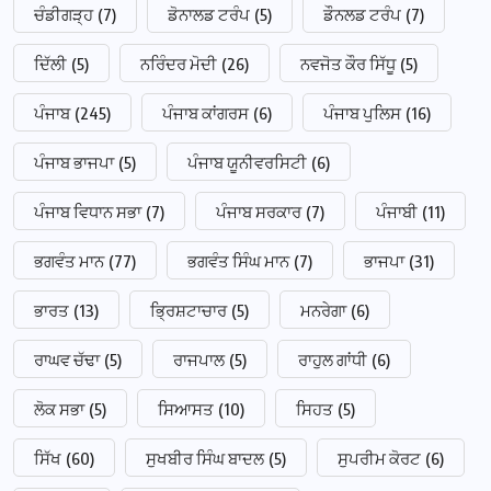
ਚੰਡੀਗੜ੍ਹ
(7)
ਡੋਨਾਲਡ ਟਰੰਪ
(5)
ਡੌਨਲਡ ਟਰੰਪ
(7)
ਦਿੱਲੀ
(5)
ਨਰਿੰਦਰ ਮੋਦੀ
(26)
ਨਵਜੋਤ ਕੌਰ ਸਿੱਧੂ
(5)
ਪੰਜਾਬ
(245)
ਪੰਜਾਬ ਕਾਂਗਰਸ
(6)
ਪੰਜਾਬ ਪੁਲਿਸ
(16)
ਪੰਜਾਬ ਭਾਜਪਾ
(5)
ਪੰਜਾਬ ਯੂਨੀਵਰਸਿਟੀ
(6)
ਪੰਜਾਬ ਵਿਧਾਨ ਸਭਾ
(7)
ਪੰਜਾਬ ਸਰਕਾਰ
(7)
ਪੰਜਾਬੀ
(11)
ਭਗਵੰਤ ਮਾਨ
(77)
ਭਗਵੰਤ ਸਿੰਘ ਮਾਨ
(7)
ਭਾਜਪਾ
(31)
ਭਾਰਤ
(13)
ਭ੍ਰਿਸ਼ਟਾਚਾਰ
(5)
ਮਨਰੇਗਾ
(6)
ਰਾਘਵ ਚੱਢਾ
(5)
ਰਾਜਪਾਲ
(5)
ਰਾਹੁਲ ਗਾਂਧੀ
(6)
ਲੋਕ ਸਭਾ
(5)
ਸਿਆਸਤ
(10)
ਸਿਹਤ
(5)
ਸਿੱਖ
(60)
ਸੁਖਬੀਰ ਸਿੰਘ ਬਾਦਲ
(5)
ਸੁਪਰੀਮ ਕੋਰਟ
(6)