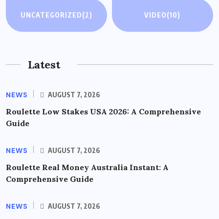
UNCATEGORIZED
(2)
VIDEO
(10)
Latest
NEWS
AUGUST 7, 2026
Roulette Low Stakes USA 2026: A Comprehensive
Guide
NEWS
AUGUST 7, 2026
Roulette Real Money Australia Instant: A
Comprehensive Guide
NEWS
AUGUST 7, 2026