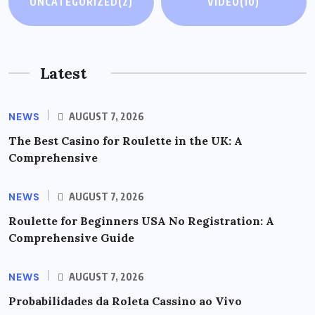
UNCATEGORIZED
(2)
VIDEO
(10)
Latest
NEWS
AUGUST 7, 2026
The Best Casino for Roulette in the UK: A
Comprehensive
NEWS
AUGUST 7, 2026
Roulette for Beginners USA No Registration: A
Comprehensive Guide
NEWS
AUGUST 7, 2026
Probabilidades da Roleta Cassino ao Vivo