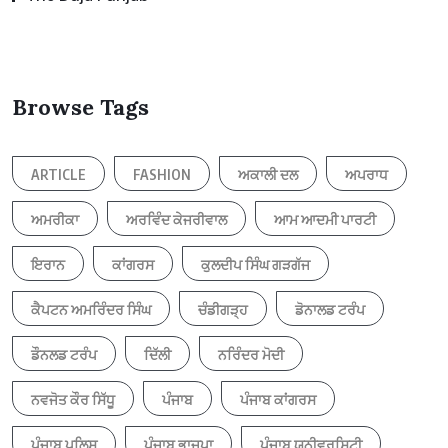
Browse Tags
ARTICLE
FASHION
ਅਕਾਲੀ ਦਲ
ਅਪਰਾਧ
ਅਮਰੀਕਾ
ਅਰਵਿੰਦ ਕੇਜਰੀਵਾਲ
ਆਮ ਆਦਮੀ ਪਾਰਟੀ
ਇਰਾਨ
ਕਾਂਗਰਸ
ਕੁਲਦੀਪ ਸਿੰਘ ਗੜਗੱਜ
ਕੈਪਟਨ ਅਮਰਿੰਦਰ ਸਿੰਘ
ਚੰਡੀਗੜ੍ਹ
ਡੋਨਾਲਡ ਟਰੰਪ
ਡੌਨਲਡ ਟਰੰਪ
ਦਿੱਲੀ
ਨਰਿੰਦਰ ਮੋਦੀ
ਨਵਜੋਤ ਕੌਰ ਸਿੱਧੂ
ਪੰਜਾਬ
ਪੰਜਾਬ ਕਾਂਗਰਸ
ਪੰਜਾਬ ਪੁਲਿਸ
ਪੰਜਾਬ ਭਾਜਪਾ
ਪੰਜਾਬ ਯੂਨੀਵਰਸਿਟੀ