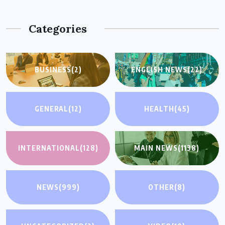
Categories
BUSINESS
(2)
ENGLISH NEWS
(22)
GENERAL
(12)
HEALTH
(45)
INTERNATIONAL
(128)
MAIN NEWS
(1138)
NEWS
(999)
OTHER
(8)