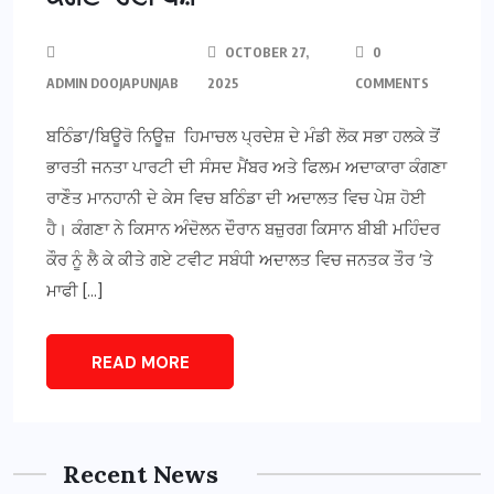
OCTOBER 27,
0
ADMIN DOOJAPUNJAB
2025
COMMENTS
ਬਠਿੰਡਾ/ਬਿਊਰੋ ਨਿਊਜ਼ ਹਿਮਾਚਲ ਪ੍ਰਦੇਸ਼ ਦੇ ਮੰਡੀ ਲੋਕ ਸਭਾ ਹਲਕੇ ਤੋਂ
ਭਾਰਤੀ ਜਨਤਾ ਪਾਰਟੀ ਦੀ ਸੰਸਦ ਮੈਂਬਰ ਅਤੇ ਫਿਲਮ ਅਦਾਕਾਰਾ ਕੰਗਣਾ
ਰਾਣੌਤ ਮਾਨਹਾਨੀ ਦੇ ਕੇਸ ਵਿਚ ਬਠਿੰਡਾ ਦੀ ਅਦਾਲਤ ਵਿਚ ਪੇਸ਼ ਹੋਈ
ਹੈ। ਕੰਗਣਾ ਨੇ ਕਿਸਾਨ ਅੰਦੋਲਨ ਦੌਰਾਨ ਬਜ਼ੁਰਗ ਕਿਸਾਨ ਬੀਬੀ ਮਹਿੰਦਰ
ਕੌਰ ਨੂੰ ਲੈ ਕੇ ਕੀਤੇ ਗਏ ਟਵੀਟ ਸਬੰਧੀ ਅਦਾਲਤ ਵਿਚ ਜਨਤਕ ਤੌਰ ’ਤੇ
ਮਾਫੀ […]
READ MORE
Recent News