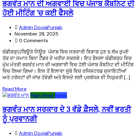
ਭਗਵੰਤ ਮਾਨ ਦੀ ਅਗਵਾਈ ਵਿਚ ਪੰਜਾਬ ਕੈਬਨਿਟ ਦੀ
ਹੋਈ ਮੀਟਿੰਗ ’ਚ ਕਈ ਫੈਸਲੇ
Admin DoojaPunjab
November 28, 2025
0 Comments
ਚੰਡੀਗੜ੍ਹ/ਬਿਊਰੋ ਨਿਊਜ਼ ਪੰਜਾਬ ਵਿਚ ਸਰਕਾਰੀ ਵਿਭਾਗ ਹੁਣ 5 ਲੱਖ ਰੁਪਏ
ਤੱਕ ਦਾ ਸਮਾਨ ਬਿਨਾ ਟੈਂਡਰ ਦੇ ਖਰੀਦ ਸਕਣਗੇ। ਇਹ ਫੈਸਲਾ ਚੰਡੀਗੜ੍ਹ ਵਿਚ
ਮੁੱਖ ਮੰਤਰੀ ਭਗਵੰਤ ਮਾਨ ਦੀ ਅਗਵਾਈ ਵਿਚ ਹੋਈ ਪੰਜਾਬ ਕੈਬਨਿਟ ਦੀ ਮੀਟਿੰਗ
ਵਿਚ ਲਿਆ ਗਿਆ। ਇਸ ਤੋਂ ਇਲਾਵਾ ਸੂਬੇ ਵਿਚ ਰਜਿਸਟਰਡ ਸੁਸਾਇਟੀਆਂ
ਅਤੇ ਟਰੱਸਟਾਂ ਦੀ ਜਾਂਚ ਹੋਵੇਗੀ ਅਤੇ ਇਸਦੇ ਲਈ ਪ੍ਰਬੰਧਕ ਦੀ ਨਿਯੁਕਤੀ […]
Read More
Main News
News
ਭਗਵੰਤ ਮਾਨ ਸਰਕਾਰ ਦੇ 3 ਵੱਡੇ ਫ਼ੈਸਲੇ, ਨਵੀਂ ਭਰਤੀ
ਨੂੰ ਪ੍ਰਵਾਨਗੀ
Admin DoojaPunjab