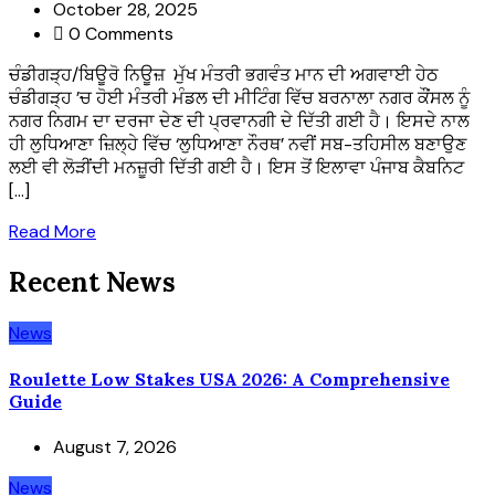
October 28, 2025
0 Comments
ਚੰਡੀਗੜ੍ਹ/ਬਿਊਰੋ ਨਿਊਜ਼ ਮੁੱਖ ਮੰਤਰੀ ਭਗਵੰਤ ਮਾਨ ਦੀ ਅਗਵਾਈ ਹੇਠ
ਚੰਡੀਗੜ੍ਹ ’ਚ ਹੋਈ ਮੰਤਰੀ ਮੰਡਲ ਦੀ ਮੀਟਿੰਗ ਵਿੱਚ ਬਰਨਾਲਾ ਨਗਰ ਕੌਂਸਲ ਨੂੰ
ਨਗਰ ਨਿਗਮ ਦਾ ਦਰਜਾ ਦੇਣ ਦੀ ਪ੍ਰਵਾਨਗੀ ਦੇ ਦਿੱਤੀ ਗਈ ਹੈ। ਇਸਦੇ ਨਾਲ
ਹੀ ਲੁਧਿਆਣਾ ਜ਼ਿਲ੍ਹੇ ਵਿੱਚ ‘ਲੁਧਿਆਣਾ ਨੌਰਥ’ ਨਵੀਂ ਸਬ-ਤਹਿਸੀਲ ਬਣਾਉਣ
ਲਈ ਵੀ ਲੋੜੀਂਦੀ ਮਨਜ਼ੂਰੀ ਦਿੱਤੀ ਗਈ ਹੈ। ਇਸ ਤੋਂ ਇਲਾਵਾ ਪੰਜਾਬ ਕੈਬਨਿਟ
[…]
Read More
Recent News
News
Roulette Low Stakes USA 2026: A Comprehensive
Guide
August 7, 2026
News