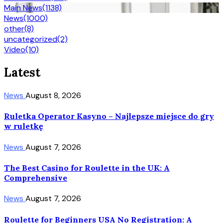
Main News
(1138)
News
(1000)
other
(8)
uncategorized
(2)
Video
(10)
Latest
News
August 8, 2026
Ruletka Operator Kasyno – Najlepsze miejsce do gry
w ruletkę
News
August 7, 2026
The Best Casino for Roulette in the UK: A
Comprehensive
News
August 7, 2026
Roulette for Beginners USA No Registration: A