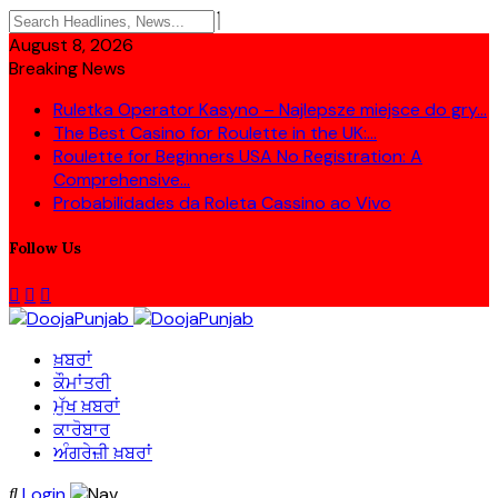
August 8, 2026
Breaking News
Ruletka Operator Kasyno – Najlepsze miejsce do gry...
The Best Casino for Roulette in the UK:...
Roulette for Beginners USA No Registration: A
Comprehensive...
Probabilidades da Roleta Cassino ao Vivo
Follow Us
ਖ਼ਬਰਾਂ
ਕੌਮਾਂਤਰੀ
ਮੁੱਖ ਖ਼ਬਰਾਂ
ਕਾਰੋਬਾਰ
ਅੰਗਰੇਜ਼ੀ ਖ਼ਬਰਾਂ
Login