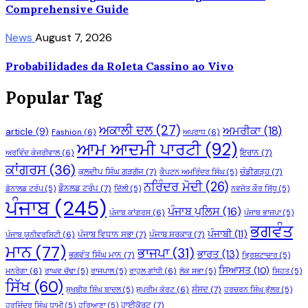
Comprehensive Guide
News
August 7, 2026
Probabilidades da Roleta Cassino ao Vivo
Popular Tag
ਅਕਾਲੀ ਦਲ
(27)
ਅਮਰੀਕਾ
(18)
article
(9)
Fashion
(6)
ਅਪਰਾਧ
(6)
ਆਮ ਆਦਮੀ ਪਾਰਟੀ
(92)
ਇਰਾਨ
(7)
ਅਰਵਿੰਦ ਕੇਜਰੀਵਾਲ
(6)
ਕਾਂਗਰਸ
(36)
ਕੁਲਦੀਪ ਸਿੰਘ ਗੜਗੱਜ
(7)
ਚੰਡੀਗੜ੍ਹ
(7)
ਕੈਪਟਨ ਅਮਰਿੰਦਰ ਸਿੰਘ
(5)
ਨਰਿੰਦਰ ਮੋਦੀ
(26)
ਡੌਨਲਡ ਟਰੰਪ
(7)
ਡੋਨਾਲਡ ਟਰੰਪ
(5)
ਦਿੱਲੀ
(5)
ਨਵਜੋਤ ਕੌਰ ਸਿੱਧੂ
(5)
ਪੰਜਾਬ
(245)
ਪੰਜਾਬ ਪੁਲਿਸ
(16)
ਪੰਜਾਬ ਕਾਂਗਰਸ
(6)
ਪੰਜਾਬ ਭਾਜਪਾ
(5)
ਭਗਵੰਤ
ਪੰਜਾਬੀ
(11)
ਪੰਜਾਬ ਵਿਧਾਨ ਸਭਾ
(7)
ਪੰਜਾਬ ਸਰਕਾਰ
(7)
ਪੰਜਾਬ ਯੂਨੀਵਰਸਿਟੀ
(6)
ਮਾਨ
(77)
ਭਾਜਪਾ
(31)
ਭਾਰਤ
(13)
ਭਗਵੰਤ ਸਿੰਘ ਮਾਨ
(7)
ਭ੍ਰਿਸ਼ਟਾਚਾਰ
(5)
ਸਿਆਸਤ
(10)
ਮਨਰੇਗਾ
(6)
ਰਾਘਵ ਚੱਢਾ
(5)
ਰਾਜਪਾਲ
(5)
ਰਾਹੁਲ ਗਾਂਧੀ
(6)
ਲੋਕ ਸਭਾ
(5)
ਸਿਹਤ
(5)
ਸਿੱਖ
(60)
ਸੰਸਦ
(7)
ਸੁਖਬੀਰ ਸਿੰਘ ਬਾਦਲ
(5)
ਸੁਪਰੀਮ ਕੋਰਟ
(6)
ਹਰਚਰਨ ਸਿੰਘ ਭੁੱਲਰ
(5)
ਹਾਈਕੋਰਟ
(7)
ਹਰਜਿੰਦਰ ਸਿੰਘ ਧਾਮੀ
(5)
ਹਰਿਆਣਾ
(5)