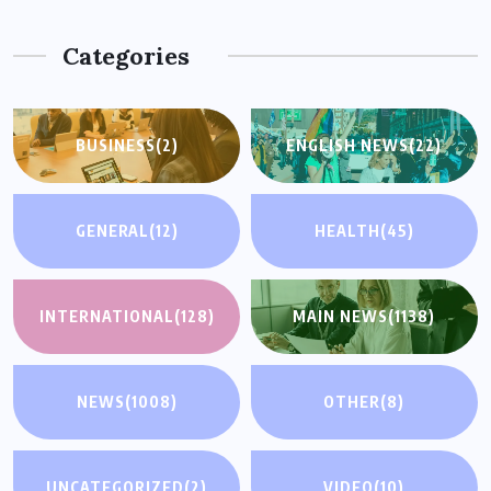
Categories
BUSINESS
(2)
ENGLISH NEWS
(22)
GENERAL
(12)
HEALTH
(45)
INTERNATIONAL
(128)
MAIN NEWS
(1138)
NEWS
(1008)
OTHER
(8)
UNCATEGORIZED
(2)
VIDEO
(10)