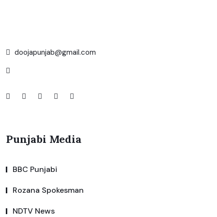
doojapunjab@gmail.com
Punjabi Media
BBC Punjabi
Rozana Spokesman
NDTV News