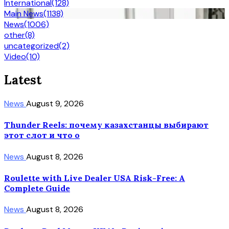
International
(128)
Main News
(1138)
News
(1006)
other
(8)
uncategorized
(2)
Video
(10)
Latest
News
August 9, 2026
Thunder Reels: почему казахстанцы выбирают
этот слот и что о
News
August 8, 2026
Roulette with Live Dealer USA Risk-Free: A
Complete Guide
News
August 8, 2026