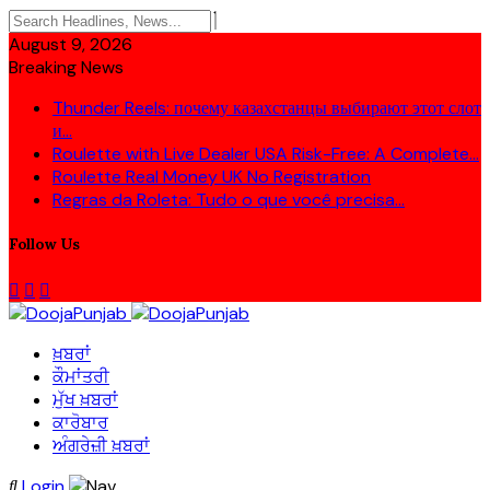
August 9, 2026
Breaking News
Thunder Reels: почему казахстанцы выбирают этот слот
и...
Roulette with Live Dealer USA Risk-Free: A Complete...
Roulette Real Money UK No Registration
Regras da Roleta: Tudo o que você precisa...
Follow Us
ਖ਼ਬਰਾਂ
ਕੌਮਾਂਤਰੀ
ਮੁੱਖ ਖ਼ਬਰਾਂ
ਕਾਰੋਬਾਰ
ਅੰਗਰੇਜ਼ੀ ਖ਼ਬਰਾਂ
Login