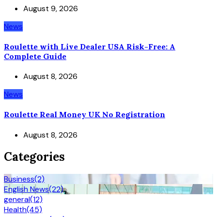
August 9, 2026
News
Roulette with Live Dealer USA Risk-Free: A
Complete Guide
August 8, 2026
News
Roulette Real Money UK No Registration
August 8, 2026
Categories
Business
(2)
English News
(22)
general
(12)
Health
(45)