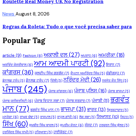
Roulette Real Money UK No Registration
News
August 8, 2026
Regras da Roleta: Tudo o que você precisa saber para
Popular Tag
ਅਕਾਲੀ ਦਲ
(27)
ਅਮਰੀਕਾ
(18)
article
(9)
Fashion
(6)
ਅਪਰਾਧ
(6)
ਆਮ ਆਦਮੀ ਪਾਰਟੀ
(92)
ਇਰਾਨ
(7)
ਅਰਵਿੰਦ ਕੇਜਰੀਵਾਲ
(6)
ਕਾਂਗਰਸ
(36)
ਕੁਲਦੀਪ ਸਿੰਘ ਗੜਗੱਜ
(7)
ਚੰਡੀਗੜ੍ਹ
(7)
ਕੈਪਟਨ ਅਮਰਿੰਦਰ ਸਿੰਘ
(5)
ਨਰਿੰਦਰ ਮੋਦੀ
(26)
ਡੌਨਲਡ ਟਰੰਪ
(7)
ਡੋਨਾਲਡ ਟਰੰਪ
(5)
ਦਿੱਲੀ
(5)
ਨਵਜੋਤ ਕੌਰ ਸਿੱਧੂ
(5)
ਪੰਜਾਬ
(245)
ਪੰਜਾਬ ਪੁਲਿਸ
(16)
ਪੰਜਾਬ ਕਾਂਗਰਸ
(6)
ਪੰਜਾਬ ਭਾਜਪਾ
(5)
ਭਗਵੰਤ
ਪੰਜਾਬੀ
(11)
ਪੰਜਾਬ ਵਿਧਾਨ ਸਭਾ
(7)
ਪੰਜਾਬ ਸਰਕਾਰ
(7)
ਪੰਜਾਬ ਯੂਨੀਵਰਸਿਟੀ
(6)
ਮਾਨ
(77)
ਭਾਜਪਾ
(31)
ਭਾਰਤ
(13)
ਭਗਵੰਤ ਸਿੰਘ ਮਾਨ
(7)
ਭ੍ਰਿਸ਼ਟਾਚਾਰ
(5)
ਸਿਆਸਤ
(10)
ਮਨਰੇਗਾ
(6)
ਰਾਘਵ ਚੱਢਾ
(5)
ਰਾਜਪਾਲ
(5)
ਰਾਹੁਲ ਗਾਂਧੀ
(6)
ਲੋਕ ਸਭਾ
(5)
ਸਿਹਤ
(5)
ਸਿੱਖ
(60)
ਸੰਸਦ
(7)
ਸੁਖਬੀਰ ਸਿੰਘ ਬਾਦਲ
(5)
ਸੁਪਰੀਮ ਕੋਰਟ
(6)
ਹਰਚਰਨ ਸਿੰਘ ਭੁੱਲਰ
(5)
ਹਾਈਕੋਰਟ
(7)
ਹਰਜਿੰਦਰ ਸਿੰਘ ਧਾਮੀ
(5)
ਹਰਿਆਣਾ
(5)