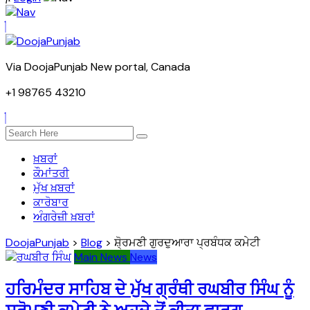
Via DoojaPunjab New portal, Canada
+1 98765 43210
ਖ਼ਬਰਾਂ
ਕੌਮਾਂਤਰੀ
ਮੁੱਖ ਖ਼ਬਰਾਂ
ਕਾਰੋਬਾਰ
ਅੰਗਰੇਜ਼ੀ ਖ਼ਬਰਾਂ
DoojaPunjab
>
Blog
>
ਸ਼ੋ੍ਰਮਣੀ ਗੁਰਦੁਆਰਾ ਪ੍ਰਬੰਧਕ ਕਮੇਟੀ
Main News
News
ਹਰਿਮੰਦਰ ਸਾਹਿਬ ਦੇ ਮੁੱਖ ਗ੍ਰੰਥੀ ਰਘਬੀਰ ਸਿੰਘ ਨੂੰ