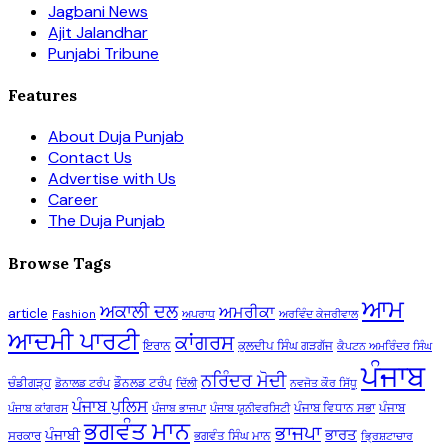
Jagbani News
Ajit Jalandhar
Punjabi Tribune
Features
About Duja Punjab
Contact Us
Advertise with Us
Career
The Duja Punjab
Browse Tags
ਆਮ
ਅਕਾਲੀ ਦਲ
ਅਮਰੀਕਾ
article
Fashion
ਅਪਰਾਧ
ਅਰਵਿੰਦ ਕੇਜਰੀਵਾਲ
ਆਦਮੀ ਪਾਰਟੀ
ਕਾਂਗਰਸ
ਇਰਾਨ
ਕੁਲਦੀਪ ਸਿੰਘ ਗੜਗੱਜ
ਕੈਪਟਨ ਅਮਰਿੰਦਰ ਸਿੰਘ
ਪੰਜਾਬ
ਨਰਿੰਦਰ ਮੋਦੀ
ਚੰਡੀਗੜ੍ਹ
ਡੌਨਲਡ ਟਰੰਪ
ਡੋਨਾਲਡ ਟਰੰਪ
ਦਿੱਲੀ
ਨਵਜੋਤ ਕੌਰ ਸਿੱਧੂ
ਪੰਜਾਬ ਪੁਲਿਸ
ਪੰਜਾਬ ਵਿਧਾਨ ਸਭਾ
ਪੰਜਾਬ
ਪੰਜਾਬ ਕਾਂਗਰਸ
ਪੰਜਾਬ ਭਾਜਪਾ
ਪੰਜਾਬ ਯੂਨੀਵਰਸਿਟੀ
ਭਗਵੰਤ ਮਾਨ
ਭਾਜਪਾ
ਭਾਰਤ
ਪੰਜਾਬੀ
ਸਰਕਾਰ
ਭਗਵੰਤ ਸਿੰਘ ਮਾਨ
ਭ੍ਰਿਸ਼ਟਾਚਾਰ