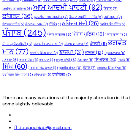
ਆਮ ਆਦਮੀ ਪਾਰਟੀ
(92)
ਇਰਾਨ
(7)
ਅਰਵਿੰਦ ਕੇਜਰੀਵਾਲ
(6)
ਕਾਂਗਰਸ
(36)
ਕੁਲਦੀਪ ਸਿੰਘ ਗੜਗੱਜ
(7)
ਚੰਡੀਗੜ੍ਹ
(7)
ਕੈਪਟਨ ਅਮਰਿੰਦਰ ਸਿੰਘ
(5)
ਨਰਿੰਦਰ ਮੋਦੀ
(26)
ਡੌਨਲਡ ਟਰੰਪ
(7)
ਡੋਨਾਲਡ ਟਰੰਪ
(5)
ਦਿੱਲੀ
(5)
ਨਵਜੋਤ ਕੌਰ ਸਿੱਧੂ
(5)
ਪੰਜਾਬ
(245)
ਪੰਜਾਬ ਪੁਲਿਸ
(16)
ਪੰਜਾਬ ਕਾਂਗਰਸ
(6)
ਪੰਜਾਬ ਭਾਜਪਾ
(5)
ਭਗਵੰਤ
ਪੰਜਾਬੀ
(11)
ਪੰਜਾਬ ਵਿਧਾਨ ਸਭਾ
(7)
ਪੰਜਾਬ ਸਰਕਾਰ
(7)
ਪੰਜਾਬ ਯੂਨੀਵਰਸਿਟੀ
(6)
ਮਾਨ
(77)
ਭਾਜਪਾ
(31)
ਭਾਰਤ
(13)
ਭਗਵੰਤ ਸਿੰਘ ਮਾਨ
(7)
ਭ੍ਰਿਸ਼ਟਾਚਾਰ
(5)
ਸਿਆਸਤ
(10)
ਮਨਰੇਗਾ
(6)
ਰਾਘਵ ਚੱਢਾ
(5)
ਰਾਜਪਾਲ
(5)
ਰਾਹੁਲ ਗਾਂਧੀ
(6)
ਲੋਕ ਸਭਾ
(5)
ਸਿਹਤ
(5)
ਸਿੱਖ
(60)
ਸੰਸਦ
(7)
ਸੁਖਬੀਰ ਸਿੰਘ ਬਾਦਲ
(5)
ਸੁਪਰੀਮ ਕੋਰਟ
(6)
ਹਰਚਰਨ ਸਿੰਘ ਭੁੱਲਰ
(5)
ਹਾਈਕੋਰਟ
(7)
ਹਰਜਿੰਦਰ ਸਿੰਘ ਧਾਮੀ
(5)
ਹਰਿਆਣਾ
(5)
There are many variations of the majority alteration in that
some slightly believable.
doojapunjab@gmail.com