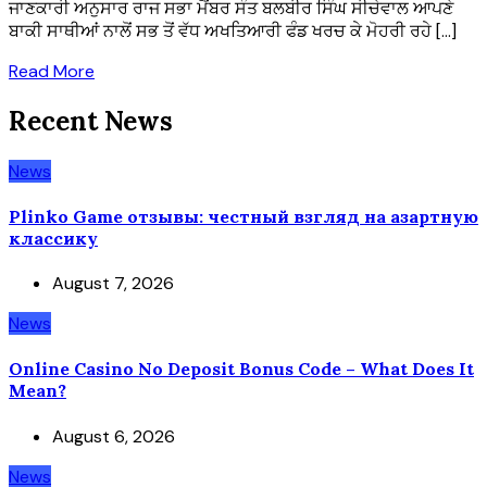
ਜਾਣਕਾਰੀ ਅਨੁਸਾਰ ਰਾਜ ਸਭਾ ਮੈਂਬਰ ਸੰਤ ਬਲਬੀਰ ਸਿੰਘ ਸੀਚੇਵਾਲ ਆਪਣੇ
ਬਾਕੀ ਸਾਥੀਆਂ ਨਾਲੋਂ ਸਭ ਤੋਂ ਵੱਧ ਅਖਤਿਆਰੀ ਫੰਡ ਖਰਚ ਕੇ ਮੋਹਰੀ ਰਹੇ […]
Read More
Recent News
News
Plinko Game отзывы: честный взгляд на азартную
классику
August 7, 2026
News
Online Casino No Deposit Bonus Code – What Does It
Mean?
August 6, 2026
News