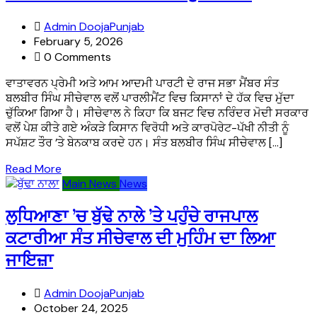
Admin DoojaPunjab
February 5, 2026
0 Comments
ਵਾਤਾਵਰਨ ਪ੍ਰੇਮੀ ਅਤੇ ਆਮ ਆਦਮੀ ਪਾਰਟੀ ਦੇ ਰਾਜ ਸਭਾ ਮੈਂਬਰ ਸੰਤ
ਬਲਬੀਰ ਸਿੰਘ ਸੀਚੇਵਾਲ ਵਲੋਂ ਪਾਰਲੀਮੈਂਟ ਵਿਚ ਕਿਸਾਨਾਂ ਦੇ ਹੱਕ ਵਿਚ ਮੁੱਦਾ
ਚੁੱਕਿਆ ਗਿਆ ਹੈ। ਸੀਚੇਵਾਲ ਨੇ ਕਿਹਾ ਕਿ ਬਜਟ ਵਿਚ ਨਰਿੰਦਰ ਮੋਦੀ ਸਰਕਾਰ
ਵਲੋਂ ਪੇਸ਼ ਕੀਤੇ ਗਏ ਅੰਕੜੇ ਕਿਸਾਨ ਵਿਰੋਧੀ ਅਤੇ ਕਾਰਪੋਰੇਟ-ਪੱਖੀ ਨੀਤੀ ਨੂੰ
ਸਪੱਸ਼ਟ ਤੌਰ ’ਤੇ ਬੇਨਕਾਬ ਕਰਦੇ ਹਨ। ਸੰਤ ਬਲਬੀਰ ਸਿੰਘ ਸੀਚੇਵਾਲ […]
Read More
Main News
News
ਲੁਧਿਆਣਾ ’ਚ ਬੁੱਢੇ ਨਾਲੇ ’ਤੇ ਪਹੁੰਚੇ ਰਾਜਪਾਲ
ਕਟਾਰੀਆ ਸੰਤ ਸੀਚੇਵਾਲ ਦੀ ਮੁਹਿੰਮ ਦਾ ਲਿਆ
ਜਾਇਜ਼ਾ
Admin DoojaPunjab
October 24, 2025