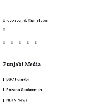
doojapunjab@gmail.com
Punjabi Media
BBC Punjabi
Rozana Spokesman
NDTV News