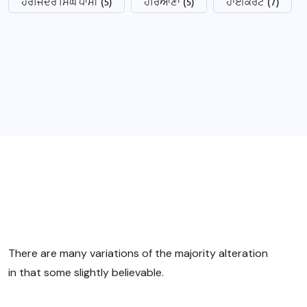
ਹਰਜਿੰਦਰ ਸਿੰਘ ਧਾਮੀ
(5)
ਹਰਿਆਣਾ
(5)
ਹਾਈਕੋਰਟ
(7)
There are many variations of the majority alteration
in that some slightly believable.