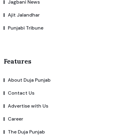
Jagbani News
Ajit Jalandhar
Punjabi Tribune
Features
About Duja Punjab
Contact Us
Advertise with Us
Career
The Duja Punjab