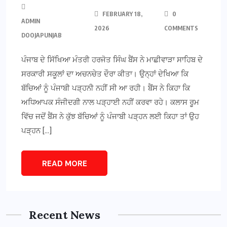
FEBRUARY 18,
0
ADMIN
2026
COMMENTS
DOOJAPUNJAB
ਪੰਜਾਬ ਦੇ ਸਿੱਖਿਆ ਮੰਤਰੀ ਹਰਜੋਤ ਸਿੰਘ ਬੈਂਸ ਨੇ ਮਾਛੀਵਾੜਾ ਸਾਹਿਬ ਦੇ
ਸਰਕਾਰੀ ਸਕੂਲਾਂ ਦਾ ਅਚਨਚੇਤ ਦੌਰਾ ਕੀਤਾ। ਉਨ੍ਹਾਂ ਦੇਖਿਆ ਕਿ
ਬੱਚਿਆਂ ਨੂੰ ਪੰਜਾਬੀ ਪੜ੍ਹਨੀ ਨਹੀਂ ਸੀ ਆ ਰਹੀ। ਬੈਂਸ ਨੇ ਕਿਹਾ ਕਿ
ਅਧਿਆਪਕ ਸੰਜੀਦਗੀ ਨਾਲ ਪੜ੍ਹਾਈ ਨਹੀਂ ਕਰਵਾ ਰਹੇ। ਕਲਾਸ ਰੂਮ
ਵਿੱਚ ਜਦੋਂ ਬੈਂਸ ਨੇ ਕੁੱਝ ਬੱਚਿਆਂ ਨੂੰ ਪੰਜਾਬੀ ਪੜ੍ਹਨ ਲਈ ਕਿਹਾ ਤਾਂ ਉਹ
ਪੜ੍ਹਨ […]
READ MORE
Recent News