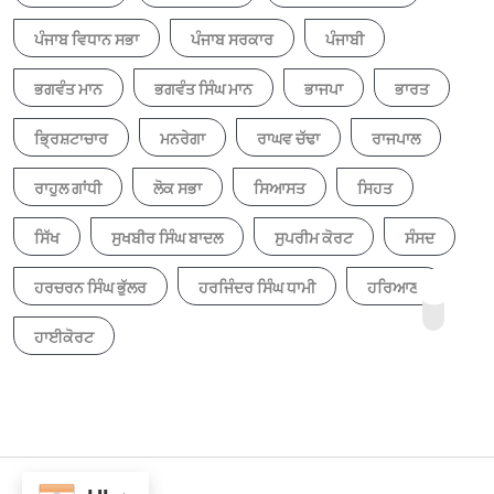
ਪੰਜਾਬ ਵਿਧਾਨ ਸਭਾ
ਪੰਜਾਬ ਸਰਕਾਰ
ਪੰਜਾਬੀ
ਭਗਵੰਤ ਮਾਨ
ਭਗਵੰਤ ਸਿੰਘ ਮਾਨ
ਭਾਜਪਾ
ਭਾਰਤ
ਭ੍ਰਿਸ਼ਟਾਚਾਰ
ਮਨਰੇਗਾ
ਰਾਘਵ ਚੱਢਾ
ਰਾਜਪਾਲ
ਰਾਹੁਲ ਗਾਂਧੀ
ਲੋਕ ਸਭਾ
ਸਿਆਸਤ
ਸਿਹਤ
ਸਿੱਖ
ਸੁਖਬੀਰ ਸਿੰਘ ਬਾਦਲ
ਸੁਪਰੀਮ ਕੋਰਟ
ਸੰਸਦ
ਹਰਚਰਨ ਸਿੰਘ ਭੁੱਲਰ
ਹਰਜਿੰਦਰ ਸਿੰਘ ਧਾਮੀ
ਹਰਿਆਣਾ
ਹਾਈਕੋਰਟ