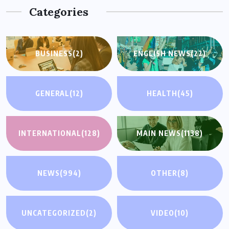
Categories
BUSINESS
(2)
ENGLISH NEWS
(22)
GENERAL
(12)
HEALTH
(45)
INTERNATIONAL
(128)
MAIN NEWS
(1138)
NEWS
(994)
OTHER
(8)
UNCATEGORIZED
(2)
VIDEO
(10)