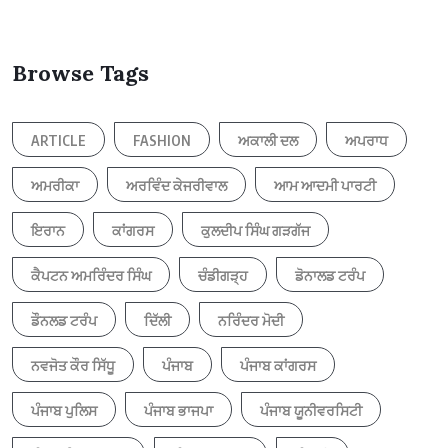
Browse Tags
ARTICLE
FASHION
ਅਕਾਲੀ ਦਲ
ਅਪਰਾਧ
ਅਮਰੀਕਾ
ਅਰਵਿੰਦ ਕੇਜਰੀਵਾਲ
ਆਮ ਆਦਮੀ ਪਾਰਟੀ
ਇਰਾਨ
ਕਾਂਗਰਸ
ਕੁਲਦੀਪ ਸਿੰਘ ਗੜਗੱਜ
ਕੈਪਟਨ ਅਮਰਿੰਦਰ ਸਿੰਘ
ਚੰਡੀਗੜ੍ਹ
ਡੋਨਾਲਡ ਟਰੰਪ
ਡੌਨਲਡ ਟਰੰਪ
ਦਿੱਲੀ
ਨਰਿੰਦਰ ਮੋਦੀ
ਨਵਜੋਤ ਕੌਰ ਸਿੱਧੂ
ਪੰਜਾਬ
ਪੰਜਾਬ ਕਾਂਗਰਸ
ਪੰਜਾਬ ਪੁਲਿਸ
ਪੰਜਾਬ ਭਾਜਪਾ
ਪੰਜਾਬ ਯੂਨੀਵਰਸਿਟੀ