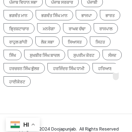
ਪੰਜਾਬ ਵਿਧਾਨ ਸਭਾ
ਪੰਜਾਬ ਸਰਕਾਰ
ਪੰਜਾਬੀ
ਭਗਵੰਤ ਮਾਨ
ਭਗਵੰਤ ਸਿੰਘ ਮਾਨ
ਭਾਜਪਾ
ਭਾਰਤ
ਭ੍ਰਿਸ਼ਟਾਚਾਰ
ਮਨਰੇਗਾ
ਰਾਘਵ ਚੱਢਾ
ਰਾਜਪਾਲ
ਰਾਹੁਲ ਗਾਂਧੀ
ਲੋਕ ਸਭਾ
ਸਿਆਸਤ
ਸਿਹਤ
ਸਿੱਖ
ਸੁਖਬੀਰ ਸਿੰਘ ਬਾਦਲ
ਸੁਪਰੀਮ ਕੋਰਟ
ਸੰਸਦ
ਹਰਚਰਨ ਸਿੰਘ ਭੁੱਲਰ
ਹਰਜਿੰਦਰ ਸਿੰਘ ਧਾਮੀ
ਹਰਿਆਣਾ
ਹਾਈਕੋਰਟ
HI
Copyright © 2024 Doojapunjab. All Rights Reserved