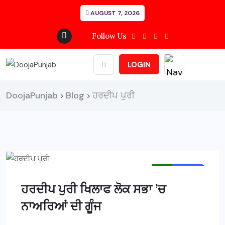
AUGUST 7, 2026
Follow Us
LOGIN
DoojaPunjab
Blog
ਹਰਦੀਪ ਪੁਰੀ
>
>
MAIN NEWS
NEWS
ਹਰਦੀਪ ਪੁਰੀ ਖਿਲਾਫ ਲੋਕ ਸਭਾ ’ਚ
ਨਾਅਰਿਆਂ ਦੀ ਗੂੰਜ