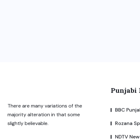
Punjabi
There are many variations of the
BBC Punja
majority alteration in that some
Rozana S
slightly believable.
NDTV New