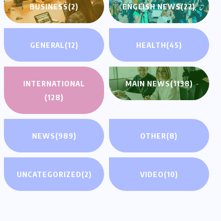
BUSINESS
(2)
ENGLISH NEWS
(22)
GENERAL
(12)
HEALTH
(45)
INTERNATIONAL
MAIN NEWS
(1138)
(128)
NEWS
(989)
OTHER
(8)
UNCATEGORIZED
(2)
VIDEO
(10)