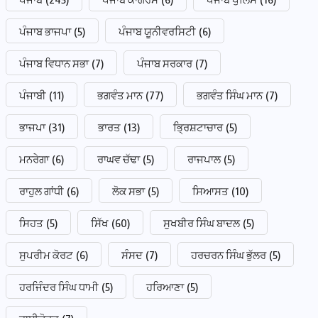
ਪੰਜਾਬ ਭਾਜਪਾ
(5)
ਪੰਜਾਬ ਯੂਨੀਵਰਸਿਟੀ
(6)
ਪੰਜਾਬ ਵਿਧਾਨ ਸਭਾ
(7)
ਪੰਜਾਬ ਸਰਕਾਰ
(7)
ਪੰਜਾਬੀ
(11)
ਭਗਵੰਤ ਮਾਨ
(77)
ਭਗਵੰਤ ਸਿੰਘ ਮਾਨ
(7)
ਭਾਜਪਾ
(31)
ਭਾਰਤ
(13)
ਭ੍ਰਿਸ਼ਟਾਚਾਰ
(5)
ਮਨਰੇਗਾ
(6)
ਰਾਘਵ ਚੱਢਾ
(5)
ਰਾਜਪਾਲ
(5)
ਰਾਹੁਲ ਗਾਂਧੀ
(6)
ਲੋਕ ਸਭਾ
(5)
ਸਿਆਸਤ
(10)
ਸਿਹਤ
(5)
ਸਿੱਖ
(60)
ਸੁਖਬੀਰ ਸਿੰਘ ਬਾਦਲ
(5)
ਸੁਪਰੀਮ ਕੋਰਟ
(6)
ਸੰਸਦ
(7)
ਹਰਚਰਨ ਸਿੰਘ ਭੁੱਲਰ
(5)
ਹਰਜਿੰਦਰ ਸਿੰਘ ਧਾਮੀ
(5)
ਹਰਿਆਣਾ
(5)