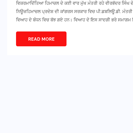
ਵਿਕਰਮਾਦਿੱਤਿਆ ਹਿਮਾਚਲ ਦੇ ਕਈ ਵਾਰ ਮੁੱਖ ਮੰਤਰੀ ਰਹੇ ਵੀਰਭੱਦਰ ਸਿੰਘ ਦ
ਨਿਊਜ਼ਹਿਮਾਚਲ ਪ੍ਰਦੇਸ਼ ਦੀ ਕਾਂਗਰਸ ਸਰਕਾਰ ਵਿਚ ਪੀ.ਡਬਲਿਊ.ਡੀ. ਮੰਤਰੀ
ਵਿਆਹ ਦੇ ਬੰਧਨ ਵਿਚ ਬੱਝ ਗਏ ਹਨ। ਵਿਆਹ ਦੇ ਇਸ ਸਾਦਗੀ ਭਰੇ ਸਮਾਗਮ ਵ
READ MORE