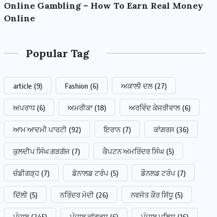
Online Gambling – How To Earn Real Money
Online
Popular Tag
article
(9)
Fashion
(6)
ਅਕਾਲੀ ਦਲ
(27)
ਅਪਰਾਧ
(6)
ਅਮਰੀਕਾ
(18)
ਅਰਵਿੰਦ ਕੇਜਰੀਵਾਲ
(6)
ਆਮ ਆਦਮੀ ਪਾਰਟੀ
(92)
ਇਰਾਨ
(7)
ਕਾਂਗਰਸ
(36)
ਕੁਲਦੀਪ ਸਿੰਘ ਗੜਗੱਜ
(7)
ਕੈਪਟਨ ਅਮਰਿੰਦਰ ਸਿੰਘ
(5)
ਚੰਡੀਗੜ੍ਹ
(7)
ਡੋਨਾਲਡ ਟਰੰਪ
(5)
ਡੌਨਲਡ ਟਰੰਪ
(7)
ਦਿੱਲੀ
(5)
ਨਰਿੰਦਰ ਮੋਦੀ
(26)
ਨਵਜੋਤ ਕੌਰ ਸਿੱਧੂ
(5)
ਪੰਜਾਬ
(245)
ਪੰਜਾਬ ਕਾਂਗਰਸ
(6)
ਪੰਜਾਬ ਪੁਲਿਸ
(16)