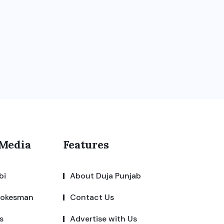
 Media
Features
bi
About Duja Punjab
pokesman
Contact Us
s
Advertise with Us