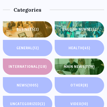
Categories
BUSINESS
(2)
ENGLISH NEWS
(22)
GENERAL
(12)
HEALTH
(45)
INTERNATIONAL
(128)
MAIN NEWS
(1138)
NEWS
(1005)
OTHER
(8)
UNCATEGORIZED
(2)
VIDEO
(10)