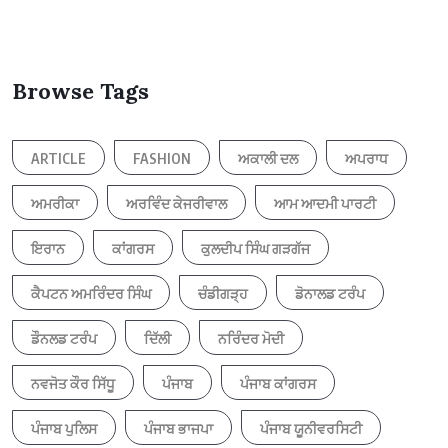
Browse Tags
ARTICLE
FASHION
ਅਕਾਲੀ ਦਲ
ਅਪਰਾਧ
ਅਮਰੀਕਾ
ਅਰਵਿੰਦ ਕੇਜਰੀਵਾਲ
ਆਮ ਆਦਮੀ ਪਾਰਟੀ
ਇਰਾਨ
ਕਾਂਗਰਸ
ਕੁਲਦੀਪ ਸਿੰਘ ਗੜਗੱਜ
ਕੈਪਟਨ ਅਮਰਿੰਦਰ ਸਿੰਘ
ਚੰਡੀਗੜ੍ਹ
ਡੋਨਾਲਡ ਟਰੰਪ
ਡੌਨਲਡ ਟਰੰਪ
ਦਿੱਲੀ
ਨਰਿੰਦਰ ਮੋਦੀ
ਨਵਜੋਤ ਕੌਰ ਸਿੱਧੂ
ਪੰਜਾਬ
ਪੰਜਾਬ ਕਾਂਗਰਸ
ਪੰਜਾਬ ਪੁਲਿਸ
ਪੰਜਾਬ ਭਾਜਪਾ
ਪੰਜਾਬ ਯੂਨੀਵਰਸਿਟੀ