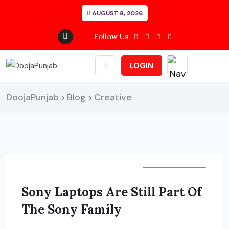
AUGUST 8, 2026
Follow Us
LOGIN
DoojaPunjab
Blog
Creative
>
>
ENGLISH NEWS
Sony Laptops Are Still Part Of
The Sony Family