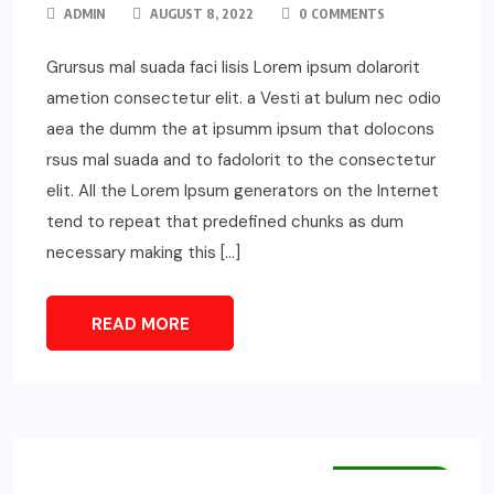
ADMIN
AUGUST 8, 2022
0 COMMENTS
Grursus mal suada faci lisis Lorem ipsum dolarorit
ametion consectetur elit. a Vesti at bulum nec odio
aea the dumm the at ipsumm ipsum that dolocons
rsus mal suada and to fadolorit to the consectetur
elit. All the Lorem Ipsum generators on the Internet
tend to repeat that predefined chunks as dum
necessary making this […]
READ MORE
MAIN NEWS