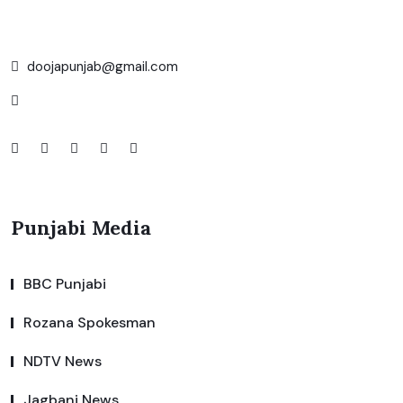
doojapunjab@gmail.com
Punjabi Media
BBC Punjabi
Rozana Spokesman
NDTV News
Jagbani News