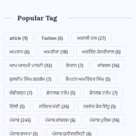
Popular Tag
article
(9)
Fashion
(6)
ਅਕਾਲੀ ਦਲ
(27)
ਅਪਰਾਧ
(6)
ਅਮਰੀਕਾ
(18)
ਅਰਵਿੰਦ ਕੇਜਰੀਵਾਲ
(6)
ਆਮ ਆਦਮੀ ਪਾਰਟੀ
(92)
ਇਰਾਨ
(7)
ਕਾਂਗਰਸ
(36)
ਕੁਲਦੀਪ ਸਿੰਘ ਗੜਗੱਜ
(7)
ਕੈਪਟਨ ਅਮਰਿੰਦਰ ਸਿੰਘ
(5)
ਚੰਡੀਗੜ੍ਹ
(7)
ਡੋਨਾਲਡ ਟਰੰਪ
(5)
ਡੌਨਲਡ ਟਰੰਪ
(7)
ਦਿੱਲੀ
(5)
ਨਰਿੰਦਰ ਮੋਦੀ
(26)
ਨਵਜੋਤ ਕੌਰ ਸਿੱਧੂ
(5)
ਪੰਜਾਬ
(245)
ਪੰਜਾਬ ਕਾਂਗਰਸ
(6)
ਪੰਜਾਬ ਪੁਲਿਸ
(16)
ਪੰਜਾਬ ਭਾਜਪਾ
(5)
ਪੰਜਾਬ ਯੂਨੀਵਰਸਿਟੀ
(6)