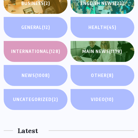
BUSINESS
(2)
ENGLISH NEWS
(22)
GENERAL
(12)
HEALTH
(45)
INTERNATIONAL
(128)
MAIN NEWS
(1138)
NEWS
(1008)
OTHER
(8)
UNCATEGORIZED
(2)
VIDEO
(10)
Latest