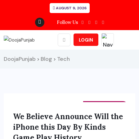
AUGUST 9, 2026
Follow Us
LOGIN
DoojaPunjab
Blog
Tech
>
>
INTERNATIONAL
We Believe Announce Will the
iPhone this Day By Kinds
Game Play History