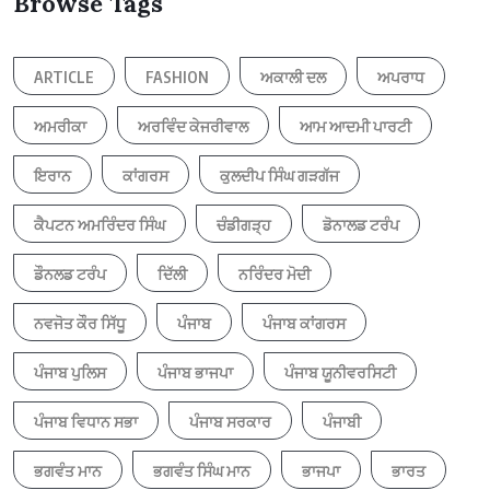
Browse Tags
ARTICLE
FASHION
ਅਕਾਲੀ ਦਲ
ਅਪਰਾਧ
ਅਮਰੀਕਾ
ਅਰਵਿੰਦ ਕੇਜਰੀਵਾਲ
ਆਮ ਆਦਮੀ ਪਾਰਟੀ
ਇਰਾਨ
ਕਾਂਗਰਸ
ਕੁਲਦੀਪ ਸਿੰਘ ਗੜਗੱਜ
ਕੈਪਟਨ ਅਮਰਿੰਦਰ ਸਿੰਘ
ਚੰਡੀਗੜ੍ਹ
ਡੋਨਾਲਡ ਟਰੰਪ
ਡੌਨਲਡ ਟਰੰਪ
ਦਿੱਲੀ
ਨਰਿੰਦਰ ਮੋਦੀ
ਨਵਜੋਤ ਕੌਰ ਸਿੱਧੂ
ਪੰਜਾਬ
ਪੰਜਾਬ ਕਾਂਗਰਸ
ਪੰਜਾਬ ਪੁਲਿਸ
ਪੰਜਾਬ ਭਾਜਪਾ
ਪੰਜਾਬ ਯੂਨੀਵਰਸਿਟੀ
ਪੰਜਾਬ ਵਿਧਾਨ ਸਭਾ
ਪੰਜਾਬ ਸਰਕਾਰ
ਪੰਜਾਬੀ
ਭਗਵੰਤ ਮਾਨ
ਭਗਵੰਤ ਸਿੰਘ ਮਾਨ
ਭਾਜਪਾ
ਭਾਰਤ