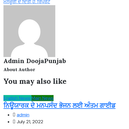
Admin DoojaPunjab
About Author
You may also like
English News
Main News
ਨਿਊਯਾਰਕ ਦੇ ਮਨਪਸੰਦ ਭੋਜਨ ਲਈ ਅੰਤਮ ਗਾਈਡ
admin
July 21, 2022