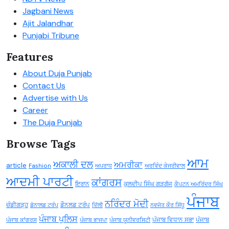
Jagbani News
Ajit Jalandhar
Punjabi Tribune
Features
About Duja Punjab
Contact Us
Advertise with Us
Career
The Duja Punjab
Browse Tags
ਆਮ
ਅਕਾਲੀ ਦਲ
ਅਮਰੀਕਾ
article
Fashion
ਅਪਰਾਧ
ਅਰਵਿੰਦ ਕੇਜਰੀਵਾਲ
ਆਦਮੀ ਪਾਰਟੀ
ਕਾਂਗਰਸ
ਇਰਾਨ
ਕੁਲਦੀਪ ਸਿੰਘ ਗੜਗੱਜ
ਕੈਪਟਨ ਅਮਰਿੰਦਰ ਸਿੰਘ
ਪੰਜਾਬ
ਨਰਿੰਦਰ ਮੋਦੀ
ਚੰਡੀਗੜ੍ਹ
ਡੌਨਲਡ ਟਰੰਪ
ਡੋਨਾਲਡ ਟਰੰਪ
ਦਿੱਲੀ
ਨਵਜੋਤ ਕੌਰ ਸਿੱਧੂ
ਪੰਜਾਬ ਪੁਲਿਸ
ਪੰਜਾਬ ਵਿਧਾਨ ਸਭਾ
ਪੰਜਾਬ
ਪੰਜਾਬ ਕਾਂਗਰਸ
ਪੰਜਾਬ ਭਾਜਪਾ
ਪੰਜਾਬ ਯੂਨੀਵਰਸਿਟੀ