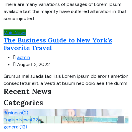
There are many variations of passages of Lorem Ipsum
available but the majority have suffered alteration in that
some injected
Main News
The Business Guide to New York’s
Favorite Travel
admin
August 2, 2022
Grursus mal suada faci lisis Lorem ipsum dolarorit ametion
consectetur elit. a Vesti at bulum nec odio aea the dumm
Recent News
Categories
Business
(2)
English News
(22)
general
(12)