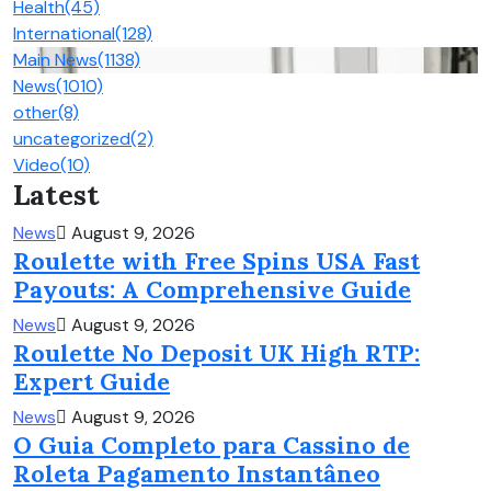
Health
(45)
International
(128)
Main News
(1138)
News
(1010)
other
(8)
uncategorized
(2)
Video
(10)
Latest
News
August 9, 2026
Roulette with Free Spins USA Fast
Payouts: A Comprehensive Guide
News
August 9, 2026
Roulette No Deposit UK High RTP:
Expert Guide
News
August 9, 2026
O Guia Completo para Cassino de
Roleta Pagamento Instantâneo