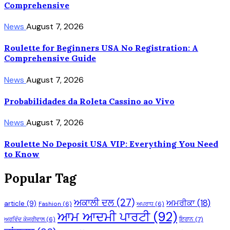
Comprehensive
News
August 7, 2026
Roulette for Beginners USA No Registration: A
Comprehensive Guide
News
August 7, 2026
Probabilidades da Roleta Cassino ao Vivo
News
August 7, 2026
Roulette No Deposit USA VIP: Everything You Need
to Know
Popular Tag
ਅਕਾਲੀ ਦਲ
(27)
ਅਮਰੀਕਾ
(18)
article
(9)
Fashion
(6)
ਅਪਰਾਧ
(6)
ਆਮ ਆਦਮੀ ਪਾਰਟੀ
(92)
ਇਰਾਨ
(7)
ਅਰਵਿੰਦ ਕੇਜਰੀਵਾਲ
(6)