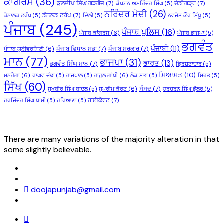
ਕਾਂਗਰਸ
(36)
ਕੁਲਦੀਪ ਸਿੰਘ ਗੜਗੱਜ
(7)
ਚੰਡੀਗੜ੍ਹ
(7)
ਕੈਪਟਨ ਅਮਰਿੰਦਰ ਸਿੰਘ
(5)
ਨਰਿੰਦਰ ਮੋਦੀ
(26)
ਡੌਨਲਡ ਟਰੰਪ
(7)
ਡੋਨਾਲਡ ਟਰੰਪ
(5)
ਦਿੱਲੀ
(5)
ਨਵਜੋਤ ਕੌਰ ਸਿੱਧੂ
(5)
ਪੰਜਾਬ
(245)
ਪੰਜਾਬ ਪੁਲਿਸ
(16)
ਪੰਜਾਬ ਕਾਂਗਰਸ
(6)
ਪੰਜਾਬ ਭਾਜਪਾ
(5)
ਭਗਵੰਤ
ਪੰਜਾਬੀ
(11)
ਪੰਜਾਬ ਵਿਧਾਨ ਸਭਾ
(7)
ਪੰਜਾਬ ਸਰਕਾਰ
(7)
ਪੰਜਾਬ ਯੂਨੀਵਰਸਿਟੀ
(6)
ਮਾਨ
(77)
ਭਾਜਪਾ
(31)
ਭਾਰਤ
(13)
ਭਗਵੰਤ ਸਿੰਘ ਮਾਨ
(7)
ਭ੍ਰਿਸ਼ਟਾਚਾਰ
(5)
ਸਿਆਸਤ
(10)
ਮਨਰੇਗਾ
(6)
ਰਾਘਵ ਚੱਢਾ
(5)
ਰਾਜਪਾਲ
(5)
ਰਾਹੁਲ ਗਾਂਧੀ
(6)
ਲੋਕ ਸਭਾ
(5)
ਸਿਹਤ
(5)
ਸਿੱਖ
(60)
ਸੰਸਦ
(7)
ਸੁਖਬੀਰ ਸਿੰਘ ਬਾਦਲ
(5)
ਸੁਪਰੀਮ ਕੋਰਟ
(6)
ਹਰਚਰਨ ਸਿੰਘ ਭੁੱਲਰ
(5)
ਹਾਈਕੋਰਟ
(7)
ਹਰਜਿੰਦਰ ਸਿੰਘ ਧਾਮੀ
(5)
ਹਰਿਆਣਾ
(5)
There are many variations of the majority alteration in that
some slightly believable.
doojapunjab@gmail.com