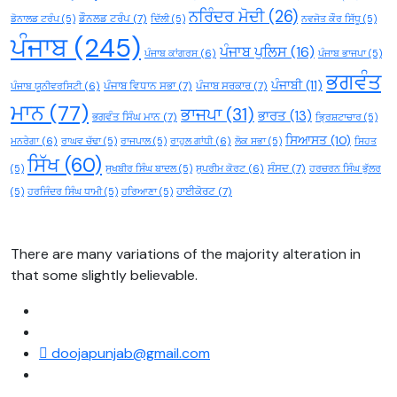
ਨਰਿੰਦਰ ਮੋਦੀ
(26)
ਡੌਨਲਡ ਟਰੰਪ
(7)
ਡੋਨਾਲਡ ਟਰੰਪ
(5)
ਦਿੱਲੀ
(5)
ਨਵਜੋਤ ਕੌਰ ਸਿੱਧੂ
(5)
ਪੰਜਾਬ
(245)
ਪੰਜਾਬ ਪੁਲਿਸ
(16)
ਪੰਜਾਬ ਕਾਂਗਰਸ
(6)
ਪੰਜਾਬ ਭਾਜਪਾ
(5)
ਭਗਵੰਤ
ਪੰਜਾਬੀ
(11)
ਪੰਜਾਬ ਵਿਧਾਨ ਸਭਾ
(7)
ਪੰਜਾਬ ਸਰਕਾਰ
(7)
ਪੰਜਾਬ ਯੂਨੀਵਰਸਿਟੀ
(6)
ਮਾਨ
(77)
ਭਾਜਪਾ
(31)
ਭਾਰਤ
(13)
ਭਗਵੰਤ ਸਿੰਘ ਮਾਨ
(7)
ਭ੍ਰਿਸ਼ਟਾਚਾਰ
(5)
ਸਿਆਸਤ
(10)
ਮਨਰੇਗਾ
(6)
ਰਾਘਵ ਚੱਢਾ
(5)
ਰਾਜਪਾਲ
(5)
ਰਾਹੁਲ ਗਾਂਧੀ
(6)
ਲੋਕ ਸਭਾ
(5)
ਸਿਹਤ
ਸਿੱਖ
(60)
ਸੰਸਦ
(7)
(5)
ਸੁਖਬੀਰ ਸਿੰਘ ਬਾਦਲ
(5)
ਸੁਪਰੀਮ ਕੋਰਟ
(6)
ਹਰਚਰਨ ਸਿੰਘ ਭੁੱਲਰ
ਹਾਈਕੋਰਟ
(7)
(5)
ਹਰਜਿੰਦਰ ਸਿੰਘ ਧਾਮੀ
(5)
ਹਰਿਆਣਾ
(5)
There are many variations of the majority alteration in
that some slightly believable.
doojapunjab@gmail.com