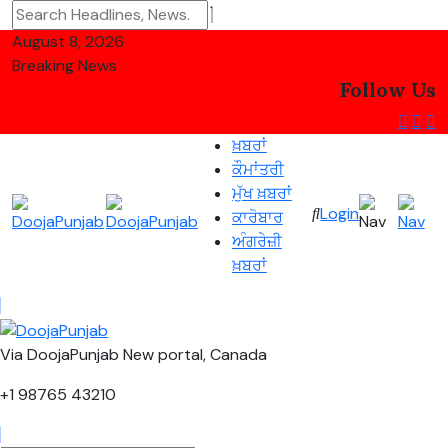
August 8, 2026
Breaking News
Follow Us
ਖ਼ਬਰਾਂ
ਕੌਮਾਂਤਰੀ
ਮੁੱਖ ਖ਼ਬਰਾਂ
Login
ਕਾਰੋਬਾਰ
ਅੰਗਰੇਜ਼ੀ
ਖ਼ਬਰਾਂ
Via DoojaPunjab New portal, Canada
+1 98765 43210