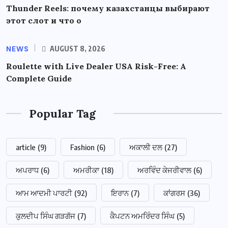
Thunder Reels: почему казахстанцы выбирают
этот слот и что о
NEWS
AUGUST 8, 2026
Roulette with Live Dealer USA Risk-Free: A
Complete Guide
Popular Tag
article
(9)
Fashion
(6)
ਅਕਾਲੀ ਦਲ
(27)
ਅਪਰਾਧ
(6)
ਅਮਰੀਕਾ
(18)
ਅਰਵਿੰਦ ਕੇਜਰੀਵਾਲ
(6)
ਆਮ ਆਦਮੀ ਪਾਰਟੀ
(92)
ਇਰਾਨ
(7)
ਕਾਂਗਰਸ
(36)
ਕੁਲਦੀਪ ਸਿੰਘ ਗੜਗੱਜ
(7)
ਕੈਪਟਨ ਅਮਰਿੰਦਰ ਸਿੰਘ
(5)