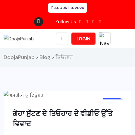
AUGUST 9, 2026
Follow Us
LOGIN
DoojaPunjab
Blog
ਤਿਓਹਾਰ
>
>
NEWS
ਗੋਹਾ ਸੁੱਟਣ ਦੇ ਤਿਓਹਾਰ ਦੇ ਵੀਡੀਓ ਉੱਤੇ
ਵਿਵਾਦ