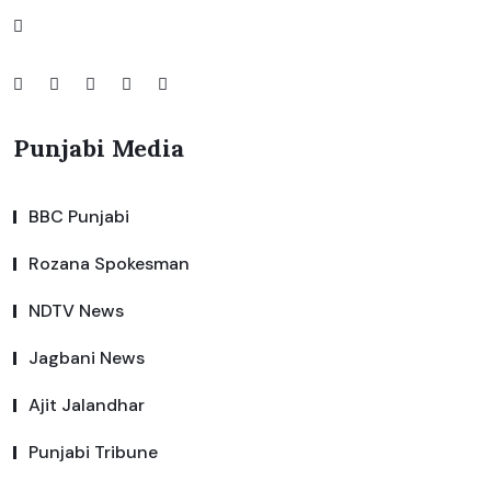
Punjabi Media
BBC Punjabi
Rozana Spokesman
NDTV News
Jagbani News
Ajit Jalandhar
Punjabi Tribune