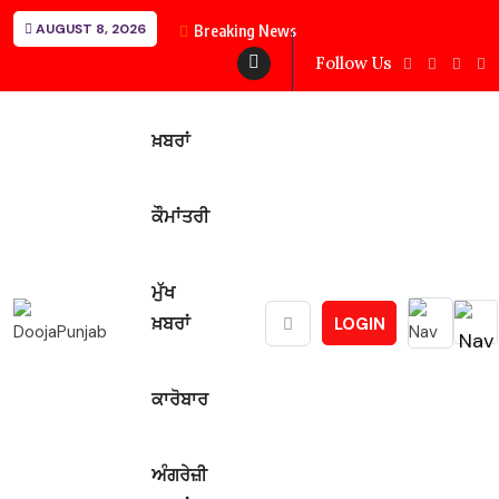
AUGUST 8, 2026
Breaking News
Follow Us
ਖ਼ਬਰਾਂ
ਕੌਮਾਂਤਰੀ
ਮੁੱਖ
ਖ਼ਬਰਾਂ
LOGIN
ਕਾਰੋਬਾਰ
ਅੰਗਰੇਜ਼ੀ