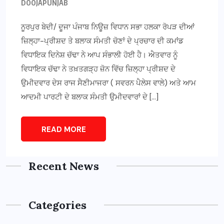
DOOJAPUNJAB
ਨੂਰਪੁਰ ਬੇਦੀ/ ਦੂਜਾ ਪੰਜਾਬ ਨਿਊਜ਼ ਵਿਧਾਨ ਸਭਾ ਹਲਕਾ ਰੋਪੜ ਦੀਆਂ
ਜ਼ਿਲ੍ਹਾ-ਪ੍ਰੀਸ਼ਦ ਤੇ ਬਲਾਕ ਸੰਮਤੀ ਚੋਣਾਂ ਦੇ ਪ੍ਰਚਾਰ ਦੀ ਕਮਾਂਡ
ਵਿਧਾਇਕ ਦਿਨੇਸ਼ ਚੱਢਾ ਨੇ ਆਪ ਸੰਭਾਲੀ ਹੋਈ ਹੈ। ਐਤਵਾਰ ਨੂੰ
ਵਿਧਾਇਕ ਚੱਢਾ ਨੇ ਤਖ਼ਤਗੜ੍ਹ ਜ਼ੋਨ ਵਿੱਚ ਜ਼ਿਲ੍ਹਾ ਪ੍ਰੀਸ਼ਦ ਦੇ
ਉਮੀਦਵਾਰ ਦੇਸ ਰਾਜ ਸੈਣੀਮਾਜਰਾ ( ਸਵਰਨ ਪੈਲੇਸ ਵਾਲੇ) ਅਤੇ ਆਮ
ਆਦਮੀ ਪਾਰਟੀ ਦੇ ਬਲਾਕ ਸੰਮਤੀ ਉਮੀਦਵਾਰਾਂ ਦੇ […]
READ MORE
Recent News
Categories