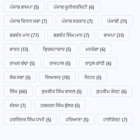
ਪੰਜਾਬ ਭਾਜਪਾ
(5)
ਪੰਜਾਬ ਯੂਨੀਵਰਸਿਟੀ
(6)
ਪੰਜਾਬ ਵਿਧਾਨ ਸਭਾ
(7)
ਪੰਜਾਬ ਸਰਕਾਰ
(7)
ਪੰਜਾਬੀ
(11)
ਭਗਵੰਤ ਮਾਨ
(77)
ਭਗਵੰਤ ਸਿੰਘ ਮਾਨ
(7)
ਭਾਜਪਾ
(31)
ਭਾਰਤ
(13)
ਭ੍ਰਿਸ਼ਟਾਚਾਰ
(5)
ਮਨਰੇਗਾ
(6)
ਰਾਘਵ ਚੱਢਾ
(5)
ਰਾਜਪਾਲ
(5)
ਰਾਹੁਲ ਗਾਂਧੀ
(6)
ਲੋਕ ਸਭਾ
(5)
ਸਿਆਸਤ
(10)
ਸਿਹਤ
(5)
ਸਿੱਖ
(60)
ਸੁਖਬੀਰ ਸਿੰਘ ਬਾਦਲ
(5)
ਸੁਪਰੀਮ ਕੋਰਟ
(6)
ਸੰਸਦ
(7)
ਹਰਚਰਨ ਸਿੰਘ ਭੁੱਲਰ
(5)
ਹਰਜਿੰਦਰ ਸਿੰਘ ਧਾਮੀ
(5)
ਹਰਿਆਣਾ
(5)
ਹਾਈਕੋਰਟ
(7)