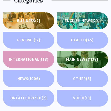
Categories
BUSINESS
(2)
ENGLISH NEWS
(22)
GENERAL
(12)
HEALTH
(45)
INTERNATIONAL
(128)
MAIN NEWS
(1138)
NEWS
(1006)
OTHER
(8)
UNCATEGORIZED
(2)
VIDEO
(10)