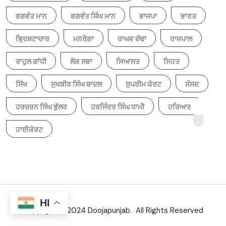
ਭਗਵੰਤ ਮਾਨ
ਭਗਵੰਤ ਸਿੰਘ ਮਾਨ
ਭਾਜਪਾ
ਭਾਰਤ
ਭ੍ਰਿਸ਼ਟਾਚਾਰ
ਮਨਰੇਗਾ
ਰਾਘਵ ਚੱਢਾ
ਰਾਜਪਾਲ
ਰਾਹੁਲ ਗਾਂਧੀ
ਲੋਕ ਸਭਾ
ਸਿਆਸਤ
ਸਿਹਤ
ਸਿੱਖ
ਸੁਖਬੀਰ ਸਿੰਘ ਬਾਦਲ
ਸੁਪਰੀਮ ਕੋਰਟ
ਸੰਸਦ
ਹਰਚਰਨ ਸਿੰਘ ਭੁੱਲਰ
ਹਰਜਿੰਦਰ ਸਿੰਘ ਧਾਮੀ
ਹਰਿਆਣਾ
ਹਾਈਕੋਰਟ
HI
Copyright © 2024 Doojapunjab. All Rights Reserved