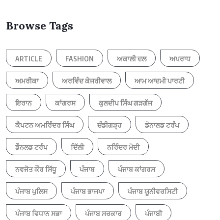
Browse Tags
ARTICLE
FASHION
ਅਕਾਲੀ ਦਲ
ਅਪਰਾਧ
ਅਮਰੀਕਾ
ਅਰਵਿੰਦ ਕੇਜਰੀਵਾਲ
ਆਮ ਆਦਮੀ ਪਾਰਟੀ
ਇਰਾਨ
ਕਾਂਗਰਸ
ਕੁਲਦੀਪ ਸਿੰਘ ਗੜਗੱਜ
ਕੈਪਟਨ ਅਮਰਿੰਦਰ ਸਿੰਘ
ਚੰਡੀਗੜ੍ਹ
ਡੋਨਾਲਡ ਟਰੰਪ
ਡੌਨਲਡ ਟਰੰਪ
ਦਿੱਲੀ
ਨਰਿੰਦਰ ਮੋਦੀ
ਨਵਜੋਤ ਕੌਰ ਸਿੱਧੂ
ਪੰਜਾਬ
ਪੰਜਾਬ ਕਾਂਗਰਸ
ਪੰਜਾਬ ਪੁਲਿਸ
ਪੰਜਾਬ ਭਾਜਪਾ
ਪੰਜਾਬ ਯੂਨੀਵਰਸਿਟੀ
ਪੰਜਾਬ ਵਿਧਾਨ ਸਭਾ
ਪੰਜਾਬ ਸਰਕਾਰ
ਪੰਜਾਬੀ